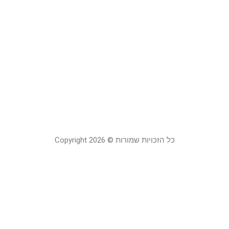
ר
ב
מ
ב
ה
2
21
קר
כל הזכויות שמורות © Copyright 2026