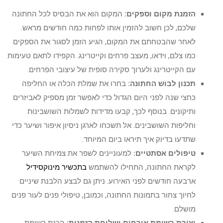
הזמנת מקום וספקים:
המקום הוא את הבסיס לכל החתונה
שלכם, לכן חשוב להזמין אותו לפחות כמה חודשים מראש.
לאחר שהבטחתם את המקום, הגיע הזמן לסגור את הספקים
כמו צלם, וידאו, מעצב פרחים וקייטרינג. הקפידו לתאם טעימות
עם הקייטרינג ולערוך סקירה סופית של עיצובי הפרחים.
תכנון לבוש החתונה:
בחרו את שמלת הכלה או החליפה
כחצי שנה לפני היום הגדול כדי לאפשר זמן מספיק לאביזרים
ותיקונים. בנוסף לכך, קבעו מדידות לשמלות השושבינות
וחליפות השושבינים. אל תשכחו לארגן ניסיון איפור ושיער כדי
שתדעו בדיוק איך תיראו ביום המיוחד.
טיפולים אסתטיים:
למעוניינים לשפר את צמיחת השיער
לקראת החתונה, התחילו להשתמש
בתכשיר מינוקסידיל
ארבעה חודשים לפני האירוע. ניתן גם לבצע הלבנת שיניים
לחיוך צחור בתמונות החתונה, וכמובן, טיפולי פנים לעור פנים
מושלם.