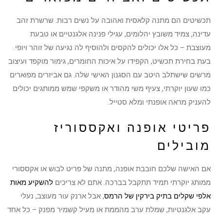
תכשיטים הם מתנה קלאסית ואהובה על נשים רבות. שרשרת זהב
עדינה, צמיד משובץ יהלומים, עגילי פנינה אלגנטיים או טבעת
מעוצבת – כל אלו יכולים להקסים ולהוסיף לה נגיעה של זוהר ויופי.
בעת בחירת תכשיט, הקפידו על איכות החומרים, גימור מוקפד ועיצוב
מרשים שישתלב היטב עם הסגנון האישי שלה. גם אביזרים מפוארים
כמו שעון יוקרתי, צעיף משי מהודר או משקפי שמש ממותגים יכולים
להעניק מראה אופנתי ומלא סטייל.
פריטי אופנה ואקססוריז
מובילים
אם האישה שלכם חובבת אופנה, מתנה של פריט לבוש או אקססורי
ממותג יוקרתי תמיד תתקבל בברכה. אתם לא צריכים
להשקיע מאות
אלפי שקלים בתיק בירקין של הרמס
, אבל ארנק עור מעוצב, נעלי
עקב אלגנטיות, שמלת ערב מהממת או מעיל קשמיר מפנק – כל אחד