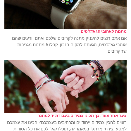
מתנות לאהובי הגאדג'טים
אם אתם רוצים להעניק מתנה לקרובים שלכם ואתם יודעים שהם
אוהבי גאדג'טים, הגעתם למקום הנכון. קבלו 5 מתנות מגניבות
שהקרובים
צעד אחר צעד: כך תכינו צמידים בעבודת יד למתנה
רוצים להכין צמידים ייחודיים ומרהיבים בעצמכם? הכינו את עצמכם
למסע יצירתי מרתק! במאמר זה, תוכלו לגלו לכם את כל הסודות