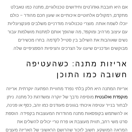
אם היא חובבת גאדג'טים וחידושים טכנולוגיים, מתנה כמו טאבלט
מתקדם, רמקולים אלחוטיים איכותיים או שעון חכם מהודר – כולם
יוכלו לשמח אותה. מוצרי טכנולוגיה מודרניים משלבים פונקציונליות
עם עיצוב מרהיב ומוקפד, מה שהופך אותם למתנות מושלמות עבור
נשים שאוהבות את השילוב בין סטייל לקדמה. בחרו מכשירים
מבוקשים ועדכניים שיענו על הצרכים והציפיות הספציפיים שלה.
אריזות מתנה: כשהעטיפה
חשובה כמו התוכן
אריזת המתנה היא חלק בלתי נפרד מחוויית הפתעה יוקרתית. אריזה
מוקפדת ואלגנטית
מוסיפה נדבך של יוקרה ומשדרגת כל מתנה. ניתן
לבחור בנייר עטיפה איכותי בגוונים מעודנים כמו זהב, כסף או פנינה,
או להשתמש בקופסאות מתנה מהודרות המעוצבות בקפידה. הוספת
סרט משי רחב, תווית מעוצבת או פרח טרי יכולים להשלים את
המראה המושקע. חשוב לזכור שהרושם הראשוני של האריזה מעצים