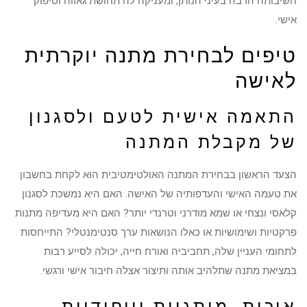
חשיבותה הרבה בעיני הנותן, ומעניקה לה תחושת גאווה וסיפוק
אישי.
טיפים לבחירת מתנה יוקרתית
לאישה
התאמה אישית לטעם ולסגנון
של מקבלת המתנה
הצעד הראשון בבחירת המתנה האולטימטיבית הוא לקחת בחשבון
את טעמה האישי והעדפותיה של האישה. האם היא נמשכת לסגנון
קלאסי ונצחי או שמא מודרני וטרנדי יותר? האם היא מעדיפה מתנות
פרקטיות ושימושיות או כאלו הנושאות ערך סנטימנטלי? התייחסות
לתחומי העניין שלה, תחביביה ואורח חייה, יכולה לסייע רבות
במציאת מתנה שתלהיב אותה ותיצור אצלה חיבור אישי ורגשי.
איכות, מותגיות וייחודיות